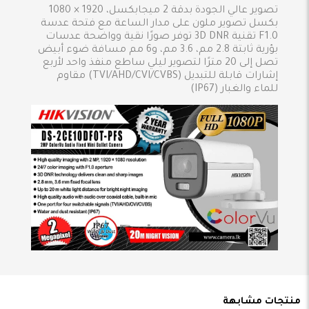
تصوير عالي الجودة بدقة 2 ميجابكسل، 1920 × 1080
بكسل تصوير ملون على مدار الساعة مع فتحة عدسة
F1.0 تقنية 3D DNR توفر صورًا نقية وواضحة عدسات
بؤرية ثابتة 2.8 مم، 3.6 مم، و6 مم مسافة ضوء أبيض
تصل إلى 20 مترًا لتصوير ليلي ساطع منفذ واحد لأربع
إشارات قابلة للتبديل (TVI/AHD/CVI/CVBS) مقاوم
للماء والغبار (IP67)
منتجات مشابهة