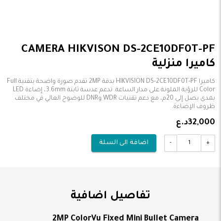
CAMERA HIKVISON DS-2CE10DF0T-PF
كاميرا منزلية
كاميرا HIKVISION DS-2CE10DF0T-PF بدقة 2MP تقدم صورة واضحة بتقنية Full
Color للرؤية الملونة على مدار الساعة. تدعم عدسة ثابتة 3.6mm، إضاءة LED
بمدى يصل إلى 20م، مع دعم تقنيات WDR وDNR للوضوح العالي في مختلف
ظروف الإضاءة.
32,000د.ع
-
+
اضافة الى السلة
تفاصيل اضافية
2MP ColorVu Fixed Mini Bullet Camera