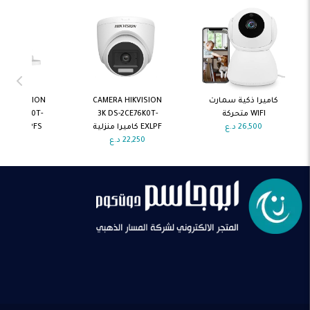
اضف الى
اضف الى
اضف ال
كاميرا ذكية سمارت
CAMERA HIKVISION
A HIKVISION
السلة
السلة
السلة
WIFI متحركة
3K DS-2CE76K0T-
-2CE10KF0T-
26,500
د.ع
EXLPF كاميرا منزلية
PFS كاميرا منزلية
22,250
د.ع
40,000
د.