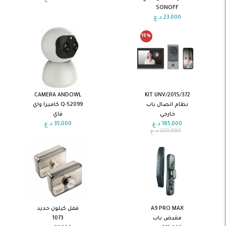
SONOFF
23,000
د.ع
16
%
اضف الى
اضف الى
CAMERA ANDOWL
KIT UNV/201S/372
السلة
السلة
نظام اتصال باب
Q-S2099 كاميرا واي
خارجي
فاي
185,000
د.ع
35,000
د.ع
220,000
د.ع
اضف الى
اضف الى
A9 PRO MAX
قفل كيلون حديد
السلة
السلة
مقبض باب
1073