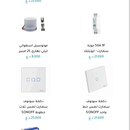
25,000
د.ع
اضف الى
اضف الى
50A 1P جوزة
فوتوسيل اسطواني
السلة
السلة
سمارت - ايويلنك
ليلي نهاري 25 امبير
21,000
د.ع
8,000
د.ع
اضف الى
اضف الى
دكمة سونوف
دكمة سونوف
السلة
السلة
سمارت لمس خط
سمارت لمس ثلاث
واحد SONOFF
خطوط SONOFF
21,000
د.ع
25,000
د.ع