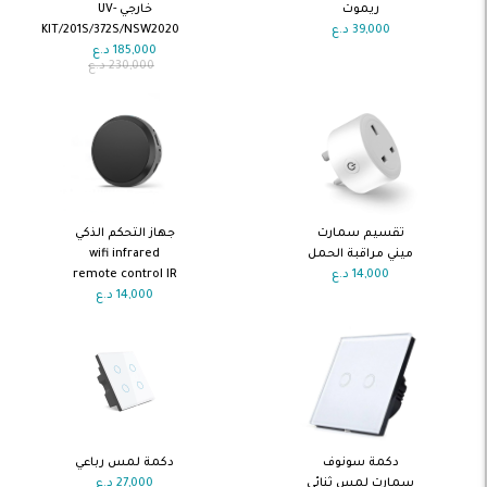
السلة
السلة
ريموت
خارجي UV-
39,000
د.ع
KIT/201S/372S/NSW2020
185,000
د.ع
230,000
د.ع
اضف الى
اضف الى
تقسيم سمارت
جهاز التحكم الذكي
السلة
السلة
ميني مراقبة الحمل
wifi infrared
14,000
د.ع
remote control IR
14,000
د.ع
اضف الى
اضف الى
دكمة سونوف
دكمة لمس رباعي
السلة
السلة
سمارت لمس ثنائي
27,000
د.ع