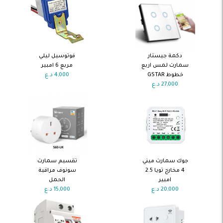
اضف الى
اضف الى
دكمة جيستار
فوتوسيل ليلي
السلة
السلة
سمارت لمس اربع
مربع 6 امبير
خطوط GSTAR
4,000
د.ع
27,000
د.ع
اضف الى
اضف الى
جوك سمارت ميني
تقسيم سمارت
السلة
السلة
4 مخارج تويا 2.5
سونوف مراقبة
امبير
الحمل
20,000
د.ع
15,000
د.ع