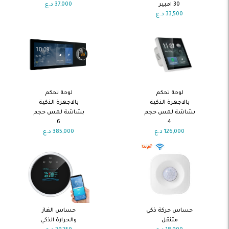
30 امبير
37,000
د.ع
33,500
د.ع
اضف الى
اضف الى
لوحة تحكم
لوحة تحكم
السلة
السلة
بالاجهزة الذكية
بالاجهزة الذكية
بشاشة لمس حجم
بشاشة لمس حجم
6
4
126,000
د.ع
385,000
د.ع
اضف الى
اضف الى
حساس حركة ذكي
حساس الغاز
السلة
السلة
متنقل
والحرارة الذكي