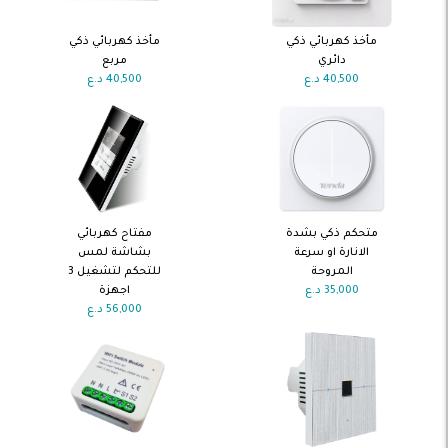
اضف الى
اضف الى
مأخذ كهربائي ذكي
مأخذ كهربائي ذكي
السلة
السلة
دائري
مربع
40,500
د.ع
40,500
د.ع
اضف الى
اضف الى
متحكم ذكي بشدة
مفتاح كهربائي
السلة
السلة
الانارة او سرعة
بشاشة لمس
المروحة
للتحكم لتشغيل 3
35,000
د.ع
اجهزة
56,000
د.ع