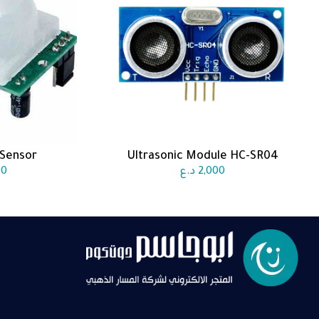
 Sensor
Ultrasonic Module HC-SR04
اضف الى السلة
اضف 
2,000
د.ع
00