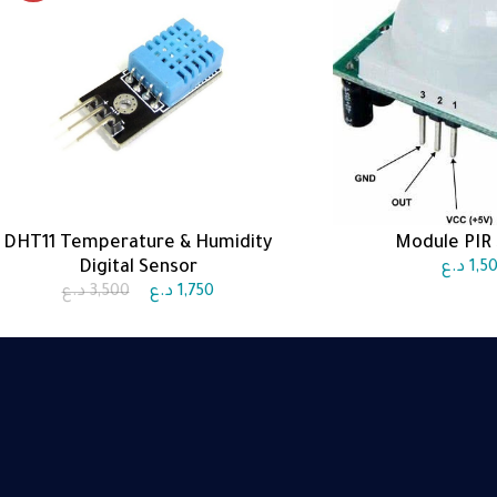
DHT11 Temperature & Humidity
Module PIR
الى السلة
اضف الى السلة
Digital Sensor
1,5
د.ع
1,750
د.ع
3,500
د.ع