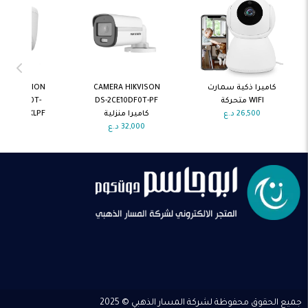
اضف الى
اضف الى
اضف ال
كاميرا ذكية سمارت
CAMERA HIKVISON
A HIKVISION
السلة
السلة
السلة
WIFI متحركة
DS-2CE10DF0T-PF
S-2CE76K0T-
26,500
د.ع
كاميرا منزلية
EXLPF كاميرا منزلية
32,000
د.ع
22,250
د.
جميع الحقوق محفوظة لشركة المسار الذهبي © 2025